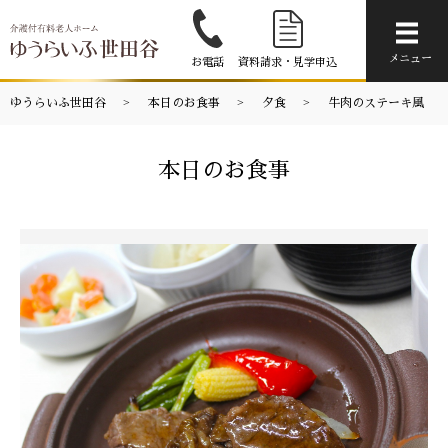
メニ
メニュー
お電話
資料請求・見学申込
ゆうらいふ世田谷
本日のお食事
夕食
牛肉のステーキ風
本日のお食事