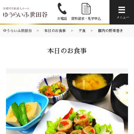
メニ
メニュー
お電話
資料請求・見学申込
ゆうらいふ世田谷
本日のお食事
夕食
豚肉の野菜巻き
本日のお食事