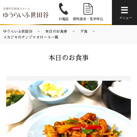
メニ
メニュー
お電話
資料請求・見学申込
ゆうらいふ世田谷
本日のお食事
夕食
メカジキのチンジャオロースー風
本日のお食事