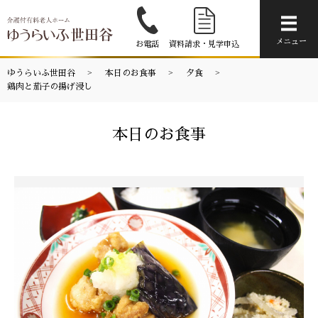
メニ
メニュー
お電話
資料請求・見学申込
ゆうらいふ世田谷
本日のお食事
夕食
鶏肉と茄子の揚げ浸し
本日のお食事