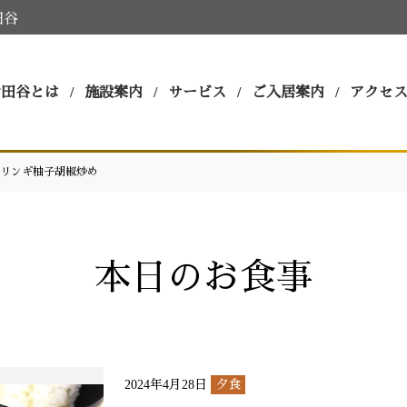
田谷
世田谷とは
施設案内
サービス
ご入居案内
アクセ
リンギ柚子胡椒炒め
本日のお食事
2024年4月28日
夕食