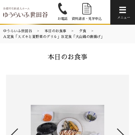
メニ
メニュー
お電話
資料請求・見学申込
ゆうらいふ世田谷
本日のお食事
夕食
Ａ定食「スズキと夏野菜のグリル」Ｂ定食「大山鶏の唐揚げ」
本日のお食事