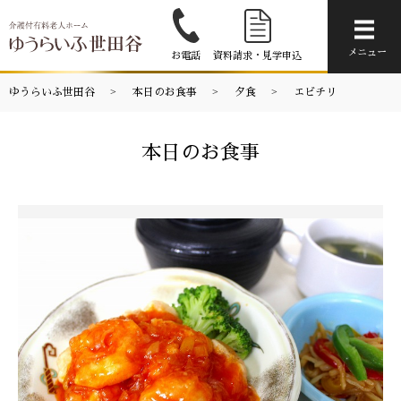
メニ
メニュー
お電話
資料請求・見学申込
ゆうらいふ世田谷
本日のお食事
夕食
エビチリ
本日のお食事