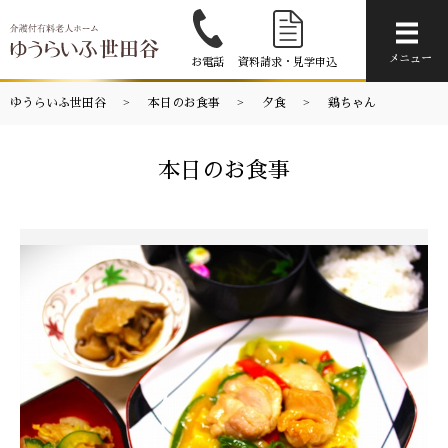
メニ
メニュー
お電話
資料請求・見学申込
ゆうらいふ世田谷
本日のお食事
夕食
鶏ちゃん
本日のお食事