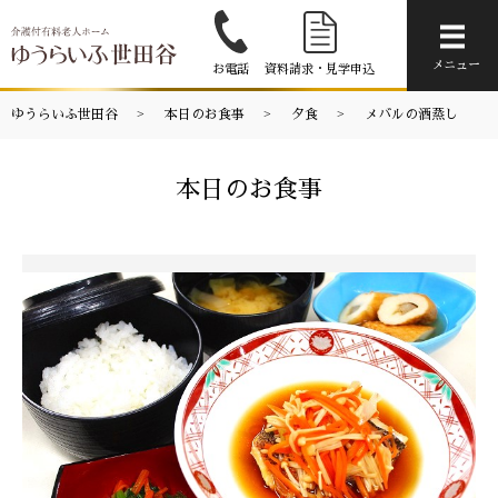
メニ
メニュー
お電話
資料請求・見学申込
ゆうらいふ世田谷
本日のお食事
夕食
メバルの酒蒸し
本日のお食事